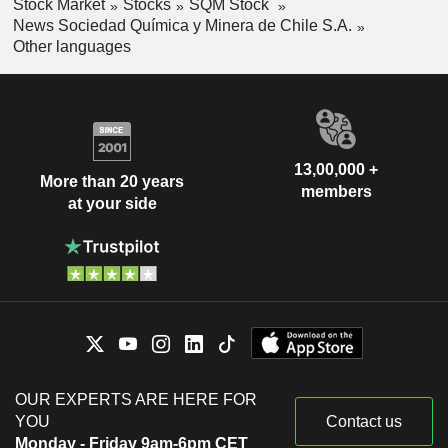
Stock Market
Stocks
SQM Stock
News Sociedad Química y Minera de Chile S.A.
Other languages
13,00,000 +
More than 20 years
members
at your side
OUR EXPERTS ARE HERE FOR
YOU
Contact us
Monday - Friday 9am-6pm CET