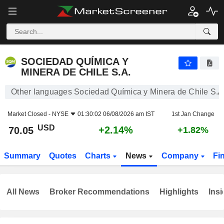
SOCIEDAD QUÍMICA Y MINERA DE CHILE S.A.
70.05
$
+2.14%
SOCIEDAD QUÍMICA Y
MINERA DE CHILE S.A.
Other languages Sociedad Química y Minera de Chile S.A
Market Closed -
NYSE
01:30:02 06/08/2026 am IST
1st Jan Change
USD
+2.14%
70.05
+1.82%
Summary
Quotes
Charts
News
Company
Fi
All News
Broker Recommendations
Highlights
Insi