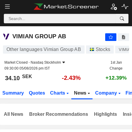
VIMIAN GROUP AB
34.10
kr
-2.43%
VIMIAN GROUP AB
Other languages Vimian Group AB
Stocks
VIMIA
Market Closed -
Nasdaq Stockholm
1st Jan
09:30:00 05/08/2026 pm IST
Change
SEK
-2.43%
34.10
+12.39%
Summary
Quotes
Charts
News
Company
Fi
All News
Broker Recommendations
Highlights
Insi