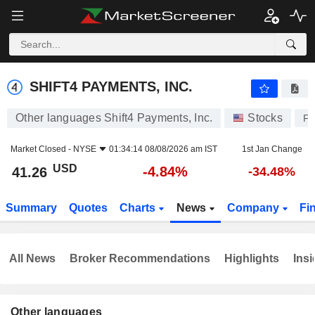
SHIFT4 PAYMENTS, INC.
41.26
$
-4.84%
SHIFT4 PAYMENTS, INC.
Other languages Shift4 Payments, Inc.
Stocks
F
Market Closed -
NYSE
01:34:14 08/08/2026 am IST
1st Jan Change
USD
-4.84%
41.26
-34.48%
Summary
Quotes
Charts
News
Company
Fi
All News
Broker Recommendations
Highlights
Insi
Other languages