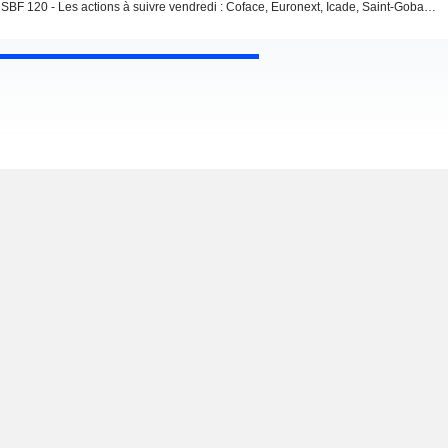
SBF 120 - Les actions à suivre vendredi : Coface, Euronext, Icade, Saint-Gobain, TP, Viridien, Vusion, Worldline, Orange, Engie, Forvia, Crédit Agricole SA