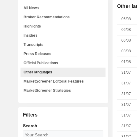
Other l
All News
Broker Recommendations
06/08
Highlights
06/08
Insiders
06/08
Transcripts
03/08
Press Releases
01/08
Official Publications
Other languages
31/07
MarketScreener Editorial Features
31/07
MarketScreener Strategies
31/07
31/07
Filters
31/07
Search
31/07
31/07