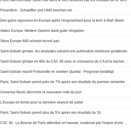
Point marchés-Wall Street vue dans le vert, rassurée par les résultats de la "tech"
Freundlich - Schaeffler und UMG brechen ein
Des gains vigoureux en Europe après l'engouement pour la tech à Wall Street
Aktien Europa: Weitere Gewinn dank guter Vorgaben
Stoxx Europe 600 scherpt record aan
Saint-Gobain grimpe, les analystes saluent une publication meilleure qu'attendu
Saint-Gobain grimpe en tête du CAC 40 avec la croissance du CA et la reprise des volumes au T2
Saint-Gobain macht Fortschritte im zweiten Quartal - Prognose bestätigt
Paris: Saint-Gobain prend près de 7% après ses résultats du premier semestre
Universal Music décroche la mauvaise note du jour
L'Europe en forme pour la dernière séance de juillet
Paris: Saint-Gobain prend plus de 5% après ses résultats du S1
CAC 40 : La Bourse de Paris attendue en hausse, soutenue par l'espoir d'une détente au Moyen-Orient