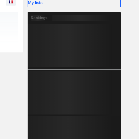
My lists
Rankings