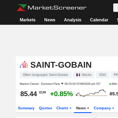
Markets
News
Analysis
Calendar
SAINT-GOBAIN
Other languages Saint-Gobain
Stocks
SGO
FR
Market Closed -
Euronext Paris
09:25:00 07/08/2026 pm IST
Afte
85.44
+0.85%
EUR
85.
Summary
Quotes
Charts
News
Company