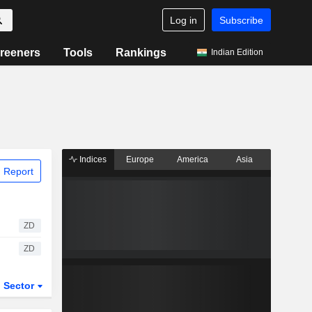
Log in
Subscribe
reeners
Tools
Rankings
Indian Edition
Indices
Europe
America
Asia
 Report
ZD
ZD
Sector
ETFs