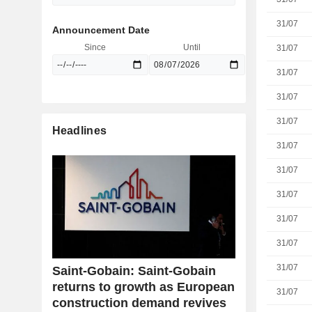
31/07
Announcement Date
Since
Until
31/07
31/07
31/07
31/07
Headlines
31/07
31/07
31/07
31/07
31/07
31/07
Saint-Gobain: Saint-Gobain
returns to growth as European
31/07
construction demand revives