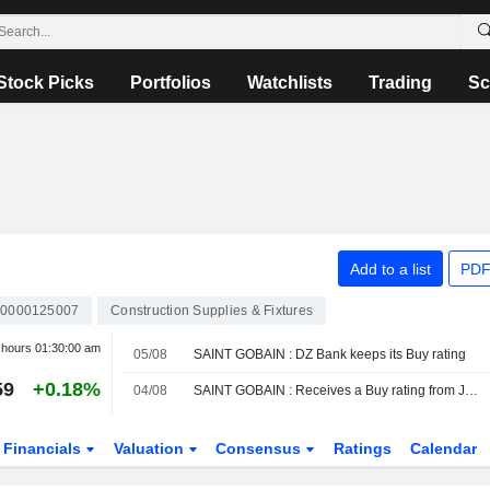
Stock Picks
Portfolios
Watchlists
Trading
Sc
Add to a list
PDF
0000125007
Construction Supplies & Fixtures
r hours
01:30:00 am
05/08
SAINT GOBAIN : DZ Bank keeps its Buy rating
59
+0.18%
04/08
SAINT GOBAIN : Receives a Buy rating from JP Morgan
Financials
Valuation
Consensus
Ratings
Calendar