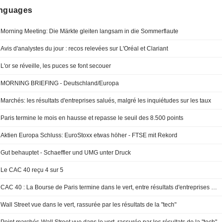
anguages
Morning Meeting: Die Märkte gleiten langsam in die Sommerflaute
Avis d'analystes du jour : recos relevées sur L'Oréal et Clariant
L'or se réveille, les puces se font secouer
MORNING BRIEFING - Deutschland/Europa
Marchés: les résultats d'entreprises salués, malgré les inquiétudes sur les taux
Paris termine le mois en hausse et repasse le seuil des 8.500 points
Aktien Europa Schluss: EuroStoxx etwas höher - FTSE mit Rekord
Gut behauptet - Schaeffler und UMG unter Druck
Le CAC 40 reçu 4 sur 5
CAC 40 : La Bourse de Paris termine dans le vert, entre résultats d'entreprises et Moyen-Orient
Wall Street vue dans le vert, rassurée par les résultats de la "tech"