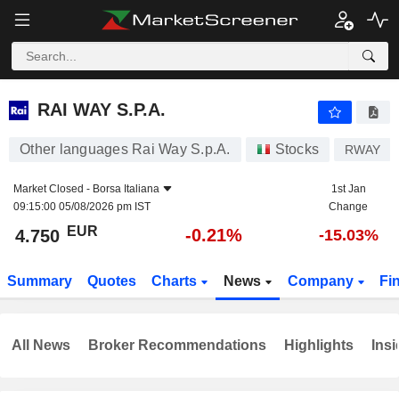
RAI WAY S.P.A.
4.750
€
-0.21%
RAI WAY S.P.A.
Other languages Rai Way S.p.A.
Stocks
RWAY
Market Closed -
Borsa Italiana
1st Jan
09:15:00 05/08/2026 pm IST
Change
EUR
-0.21%
4.750
-15.03%
Summary
Quotes
Charts
News
Company
Fi
All News
Broker Recommendations
Highlights
Insi