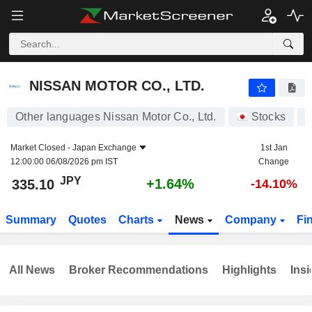
NISSAN MOTOR CO., LTD.
335.10
¥
+1.64%
NISSAN MOTOR CO., LTD.
Other languages Nissan Motor Co., Ltd.
Stocks
7
Market Closed -
Japan Exchange
1st Jan
12:00:00 06/08/2026 pm IST
Change
JPY
+1.64%
335.10
-14.10%
Summary
Quotes
Charts
News
Company
Fi
All News
Broker Recommendations
Highlights
Insi