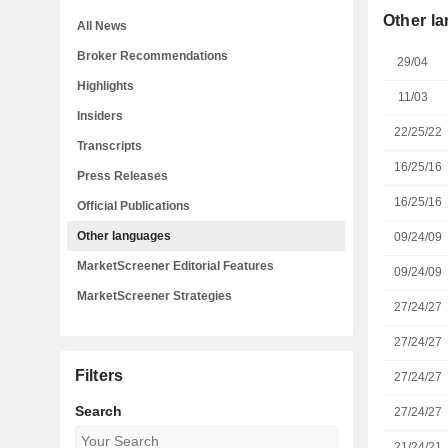
Other l
All News
Broker Recommendations
29/04
Highlights
11/03
Insiders
22/25/22
Transcripts
16/25/16
Press Releases
16/25/16
Official Publications
Other languages
09/24/09
MarketScreener Editorial Features
09/24/09
MarketScreener Strategies
27/24/27
27/24/27
Filters
27/24/27
Search
27/24/27
21/24/21