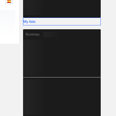
My lists
Rankings