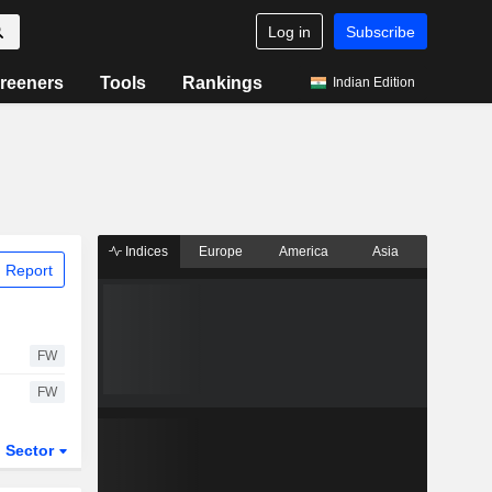
Log in
Subscribe
reeners
Tools
Rankings
Indian Edition
Indices
Europe
America
Asia
 Report
FW
FW
Sector
ETFs