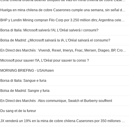
Corte chilena ordena detener bloqueo de vías en mina chilena de cobre Caserones en medio de huelga
Huelga en mina chilena de cobre Caserones cumple una semana, sin señal de solución: gremio
BHP y Lundin Mining compran Filo Corp por 3.250 million dlrs; Argentina celebra anuncio
Borsa di Italia: Microsoft salverà l'AI, L'Oréal salverà i consumi?
Bolsa de Madrid: ¿Microsoft salvará la IA, L'Oréal salvará el consumo?
En Direct des Marchés : Vivendi, Rexel, Imerys, Fnac, Mersen, Diageo, BP, CrowsStrike, Tesla...
Microsoft pour sauver l'IA, L'Oréal pour sauver la conso ?
MORNING BRIEFING - USA/Asien
Borsa di Italia: Sangue e furia
Bolsa de Madrid: Sangre y furia
En Direct des Marchés : Atos communique, Swatch et Burberry souffrent
Du sang et de la fureur
JX venderá un 19% en la mina de cobre chilena Caserones por 350 millones de dólares