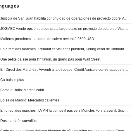
anguages
Justicia de San Juan habilita continuidad de operaciones de proyecto cobre Vicuña en Argentina
JOGMEC vende opción de compra a largo plazo en proyecto de cobre de Vicuña en Argentina
Matières premières : la tonne de cuivre revient à 9500 USD
En direct des marchés : Renault et Stellantis publient, Kering vend de l'immobilier, Zalando brille
Une petite baisse pour l'inflation, un grand pas pour Wall Street
En Direct des Marchés : Vivendi à la découpe, Crédit Agricole contre-attaque et mariage dans la pub
Ça baisse plus
Borsa di Italia: Mercati caldi
Bolsa de Madrid: Mercados calientes
En direct des marchés : LVMH fait un petit pas vers Moncler, Forvia avertit, Super Micro attaqué
Des marchés survoltés