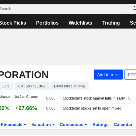
Stock Picks
Portfolios
Watchlists
Trading
Sc
RPORATION
Add to a list
PDF
LUN
CA5503721063
Diversified Mining
change
1st Jan Change
07/08
Stockholm's stock market falls in early Friday trading
50%
+27.66%
07/08
Stockholm stocks set to open mixed
Financials
Valuation
Consensus
Ratings
Calendar