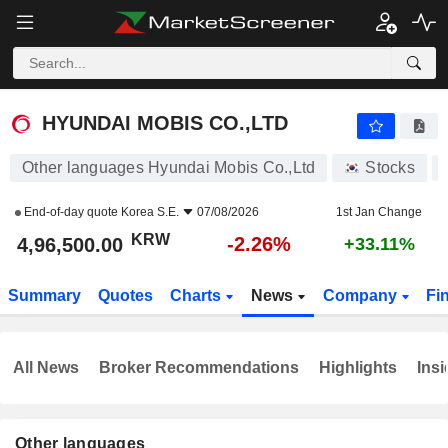
HYUNDAI MOBIS CO.,LTD
4,96,500.00
₩
-2.26%
HYUNDAI MOBIS CO.,LTD
Other languages Hyundai Mobis Co.,Ltd
Stocks
End-of-day quote
Korea S.E.
07/08/2026
1st Jan Change
KRW
-2.26%
4,96,500.00
+33.11%
Summary
Quotes
Charts
News
Company
Fi
All News
Broker Recommendations
Highlights
Insi
Other languages