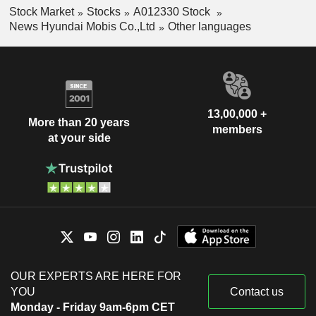
Stock Market
Stocks
A012330 Stock
News Hyundai Mobis Co.,Ltd
Other languages
13,00,000 +
More than 20 years
members
at your side
OUR EXPERTS ARE HERE FOR
YOU
Contact us
Monday - Friday 9am-6pm CET