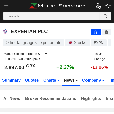
EXPERIAN PLC
2,897.00
p
+2.37%
EXPERIAN PLC
Other languages Experian plc
Stocks
EXPN
G
Market Closed -
London S.E.
1st Jan
09:05:20 07/08/2026 pm IST
Change
GBX
+2.37%
2,897.00
-13.86%
Summary
Quotes
Charts
News
Company
Fi
All News
Broker Recommendations
Highlights
Insi