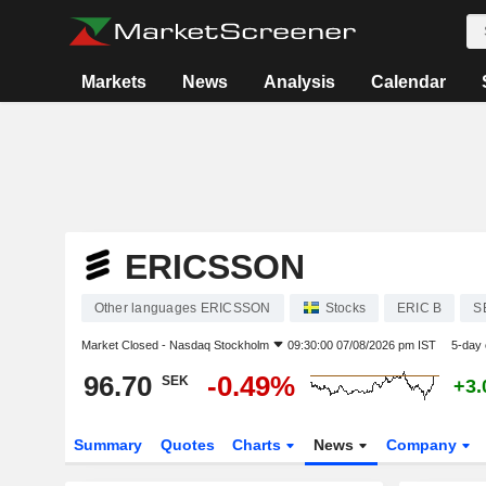
Markets
News
Analysis
Calendar
ERICSSON
Other languages ERICSSON
Stocks
ERIC B
S
Market Closed -
Nasdaq Stockholm
09:30:00 07/08/2026 pm IST
5-day
96.70
-0.49%
SEK
+3
Summary
Quotes
Charts
News
Company