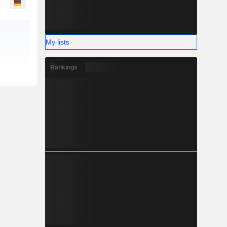
My lists
Rankings