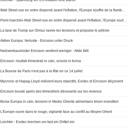
Leichter - Spannung vor US-Inflation und Warsh
Wall Street vue en ordre dispersé avant l'inflation, l'Europe souffre de la flambée du pétrole
Point marchés-Wall Street vue en ordre dispersé avant l'inflation, l'Europe souffre de la flambée du pétrole
La taxe de Trump sur Ormuz ravive les tensions et propulse le pétrole
Aktien Europa: Verluste - Ericsson unter Druck
Netzwerkausrüster Ericsson verdient weniger - Aktie fällt
Ericsson: risultati trimestrali in calo, scivola in borsa
La Bourse de Paris n'est pas à la fête en ce 14 juillet
Mycronic et Hapag-Lloyd relèvent leurs objectifs, Evotec et Ericsson déçoivent
Ericsson boudé après des trimestriels décevants sur les revenus
Borse Europa in calo, tensioni in Medio Oriente alimentano timori investitori
L'Europe ouvre dans le rouge, vigilante face au conflit au Moyen-Orient
Leichter - Evotec brechen um fast ein Drittel ein