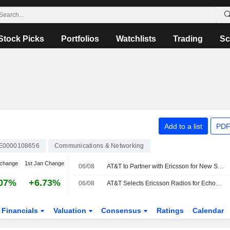
Stock Picks
Portfolios
Watchlists
Trading
Sc
Add to a list
PDF
E0000108656
Communications & Networking
 change
1st Jan Change
06/08
AT&T to Partner with Ericsson for New Spectrum Deployment
.07%
+6.73%
06/08
AT&T Selects Ericsson Radios for EchoStar Spectrum Deployment
Financials
Valuation
Consensus
Ratings
Calendar