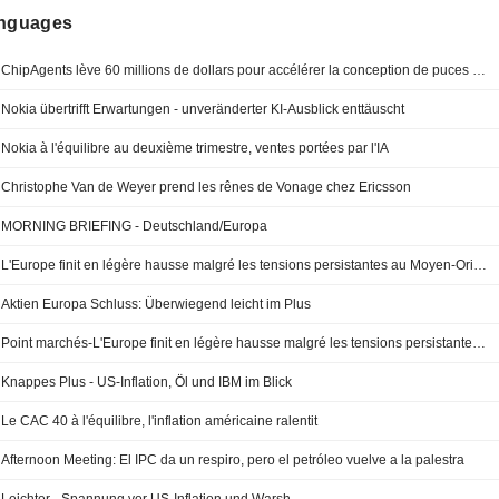
anguages
ChipAgents lève 60 millions de dollars pour accélérer la conception de puces par l'IA
Nokia übertrifft Erwartungen - unveränderter KI-Ausblick enttäuscht
Nokia à l'équilibre au deuxième trimestre, ventes portées par l'IA
Christophe Van de Weyer prend les rênes de Vonage chez Ericsson
MORNING BRIEFING - Deutschland/Europa
L'Europe finit en légère hausse malgré les tensions persistantes au Moyen-Orient
Aktien Europa Schluss: Überwiegend leicht im Plus
Point marchés-L'Europe finit en légère hausse malgré les tensions persistantes au Moyen-Orient
Knappes Plus - US-Inflation, Öl und IBM im Blick
Le CAC 40 à l'équilibre, l'inflation américaine ralentit
Afternoon Meeting: El IPC da un respiro, pero el petróleo vuelve a la palestra