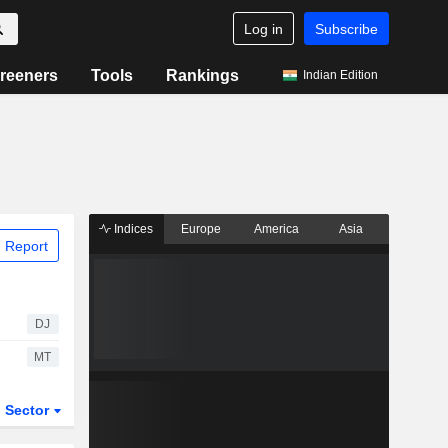
Log in
Subscribe
reeners
Tools
Rankings
Indian Edition
Indices
Europe
America
Asia
 Report
DJ
MT
Sector
ETFs