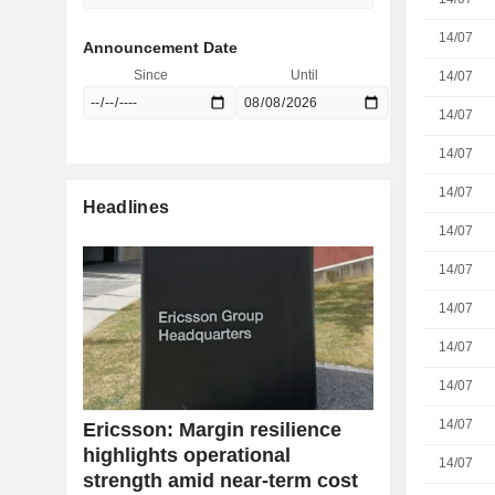
14/07
Announcement Date
Since
Until
14/07
14/07
14/07
14/07
Headlines
14/07
14/07
14/07
14/07
14/07
14/07
Ericsson: Margin resilience
highlights operational
14/07
strength amid near-term cost