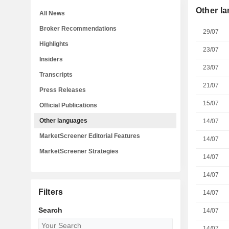
Other l
All News
Broker Recommendations
29/07
Highlights
23/07
Insiders
23/07
Transcripts
21/07
Press Releases
15/07
Official Publications
Other languages
14/07
MarketScreener Editorial Features
14/07
MarketScreener Strategies
14/07
14/07
Filters
14/07
Search
14/07
14/07