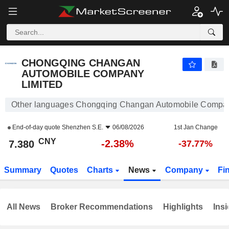
CHONGQING CHANGAN AUTOMOBILE COMPANY LIMITED
7.380
¥
-2.38%
CHONGQING CHANGAN
AUTOMOBILE COMPANY
LIMITED
Other languages Chongqing Changan Automobile Compan
End-of-day quote
Shenzhen S.E.
06/08/2026
1st Jan Change
CNY
-2.38%
7.380
-37.77%
Summary
Quotes
Charts
News
Company
Fi
All News
Broker Recommendations
Highlights
Insi