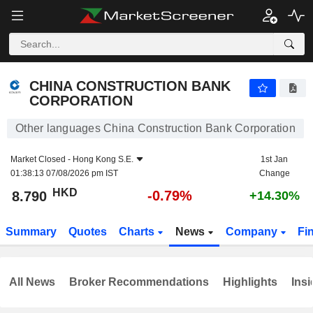
CHINA CONSTRUCTION BANK CORPORATION
8.790
$
-0.79%
CHINA CONSTRUCTION BANK
CORPORATION
Other languages China Construction Bank Corporation
Market Closed -
Hong Kong S.E.
1st Jan
01:38:13 07/08/2026 pm IST
Change
HKD
-0.79%
8.790
+14.30%
Summary
Quotes
Charts
News
Company
Fi
All News
Broker Recommendations
Highlights
Insi