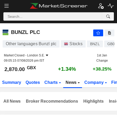
BUNZL PLC
2,870.00
p
+1.34%
BUNZL PLC
Other languages Bunzl plc
Stocks
BNZL
GB00
Market Closed -
London S.E.
1st Jan
09:05:15 07/08/2026 pm IST
Change
GBX
+1.34%
2,870.00
+38.25%
Summary
Quotes
Charts
News
Company
Fi
All News
Broker Recommendations
Highlights
Insi