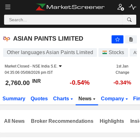
ASIAN PAINTS LIMITED
2,760.00
₹
-0.54%
ASIAN PAINTS LIMITED
Other languages Asian Paints Limited
Stocks
AS
Market Closed -
NSE India S.E.
1st Jan
04:35:06 05/08/2026 pm IST
Change
INR
-0.54%
2,760.00
-0.34%
Summary
Quotes
Charts
News
Company
Fi
All News
Broker Recommendations
Highlights
Insi