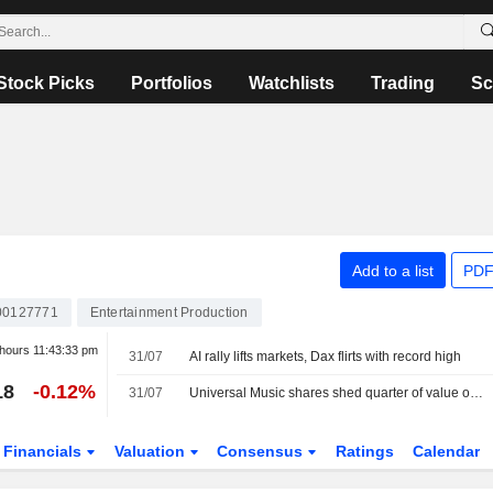
Stock Picks
Portfolios
Watchlists
Trading
Sc
Add to a list
PDF
00127771
Entertainment Production
 hours
11:43:33 pm
31/07
AI rally lifts markets, Dax flirts with record high
18
-0.12%
31/07
Universal Music shares shed quarter of value on streaming concerns
Financials
Valuation
Consensus
Ratings
Calendar