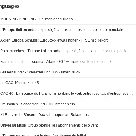
anguages
MORNING BRIEFING - Deutschland/Europa
L'Europe finit en ordre dispersé, face aux craintes sur la politique monétaire
Aktien Europa Schluss: EuroStoxx etwas höher - FTSE mit Rekord
Point marchés-L'Europe finit en ordre dispersé, face aux craintes sur la politique monétaire
Fiammata tech gia' spenta, Milano (+0,1%) tiene con le trimestrali -3-
Gut behauptet - Schaeffler und UMG unter Druck
Le CAC 40 reçu 4 sur 5
CAC 40 : La Bourse de Paris termine dans le vert, entre résultats d'entreprises et Moyen-Orient
Freundlich - Schaeffler und UMG brechen ein
KI-Rally treibt Börsen - Dax schnuppert an Rekordhoch
Universal Music Group plonge, les abonnements déçoivent