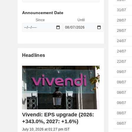
31/07
Announcement Date
Since
Until
28/07
28/07
24/07
24/07
Headlines
22/07
09/07
08/07
08/07
08/07
08/07
Vivendi: EPS upgrade (2026:
+343.0%, 2027: +1.6%)
08/07
July 10, 2026 at 01:27 pm IST