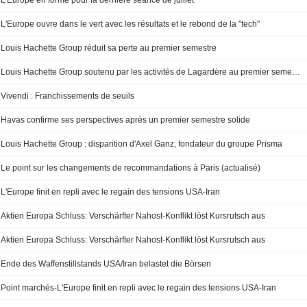
L'Europe en forme pour la dernière séance de juillet
L'Europe ouvre dans le vert avec les résultats et le rebond de la "tech"
Louis Hachette Group réduit sa perte au premier semestre
Louis Hachette Group soutenu par les activités de Lagardère au premier semestre
Vivendi : Franchissements de seuils
Havas confirme ses perspectives après un premier semestre solide
Louis Hachette Group : disparition d'Axel Ganz, fondateur du groupe Prisma
Le point sur les changements de recommandations à Paris (actualisé)
L'Europe finit en repli avec le regain des tensions USA-Iran
Aktien Europa Schluss: Verschärfter Nahost-Konflikt löst Kursrutsch aus
Aktien Europa Schluss: Verschärfter Nahost-Konflikt löst Kursrutsch aus
Ende des Waffenstillstands USA/Iran belastet die Börsen
Point marchés-L'Europe finit en repli avec le regain des tensions USA-Iran