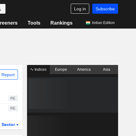
Log in
Subscribe
reeners
Tools
Rankings
Indian Edition
Indices
Europe
America
Asia
 Report
RE
RE
Sector
ETFs