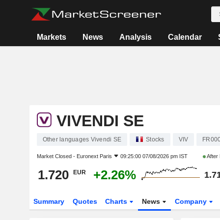
Markets
News
Analysis
Calendar
VIVENDI SE
Other languages Vivendi SE
Stocks
VIV
FR00
Market Closed -
Euronext Paris
09:25:00 07/08/2026 pm IST
After
1.720
+2.26%
EUR
1.7
Summary
Quotes
Charts
News
Company