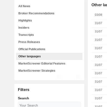
Other l
All News
Broker Recommendations
03/08
Highlights
31/07
Insiders
31/07
Transcripts
31/07
Press Releases
31/07
Official Publications
Other languages
31/07
MarketScreener Editorial Features
31/07
MarketScreener Strategies
31/07
31/07
Filters
31/07
Search
31/07
31/07