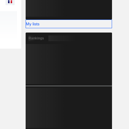
My lists
Rankings