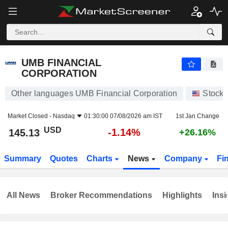
UMB FINANCIAL CORPORATION
145.13
$
-1.14%
UMB FINANCIAL
CORPORATION
Other languages UMB Financial Corporation
Stocks
Market Closed -
Nasdaq
01:30:00 07/08/2026 am IST
1st Jan Change
USD
-1.14%
145.13
+26.16%
Summary
Quotes
Charts
News
Company
Fi
All News
Broker Recommendations
Highlights
Insi