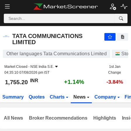
TATA COMMUNICATIONS LIMITED
1,755.20
₹
+1.14%
TATA COMMUNICATIONS
LIMITED
Other languages Tata Communications Limited
Stoc
Market Closed -
NSE India S.E.
1st Jan
04:35:10 07/08/2026 pm IST
Change
INR
+1.14%
1,755.20
-3.84%
Summary
Quotes
Charts
News
Company
Fi
All News
Broker Recommendations
Highlights
Insi