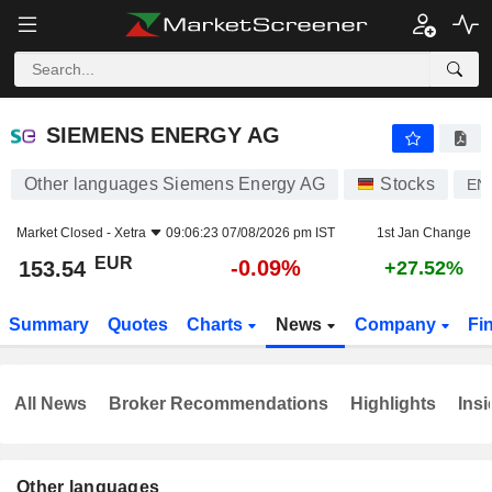
SIEMENS ENERGY AG
153.54
€
-0.09%
SIEMENS ENERGY AG
Other languages Siemens Energy AG
Stocks
EN
Market Closed -
Xetra
09:06:23 07/08/2026 pm IST
1st Jan Change
EUR
-0.09%
153.54
+27.52%
Summary
Quotes
Charts
News
Company
Fi
All News
Broker Recommendations
Highlights
Insi
Other languages