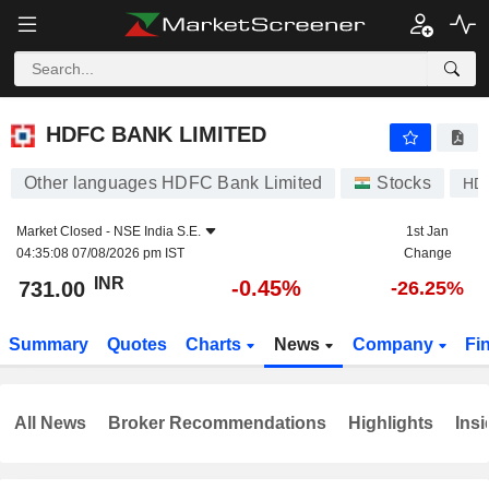
HDFC BANK LIMITED
731.00
₹
-0.45%
HDFC BANK LIMITED
Other languages HDFC Bank Limited
Stocks
HD
Market Closed -
NSE India S.E.
1st Jan
04:35:08 07/08/2026 pm IST
Change
INR
-0.45%
731.00
-26.25%
Summary
Quotes
Charts
News
Company
Fi
All News
Broker Recommendations
Highlights
Insi