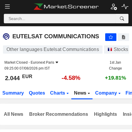
EUTELSAT COMMUNICATIONS
2.044
€
-4.58%
EUTELSAT COMMUNICATIONS
Other languages Eutelsat Communications
Stocks
Market Closed -
Euronext Paris
1st Jan
09:25:00 07/08/2026 pm IST
Change
EUR
-4.58%
2.044
+19.81%
Summary
Quotes
Charts
News
Company
Fi
All News
Broker Recommendations
Highlights
Insi