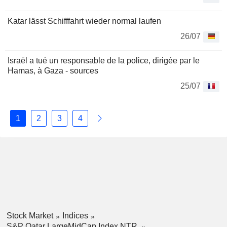
Katar lässt Schifffahrt wieder normal laufen
26/07
Israël a tué un responsable de la police, dirigée par le
Hamas, à Gaza - sources
25/07
1
2
3
4
Stock Market
Indices
S&P Qatar LargeMidCap Index NTR