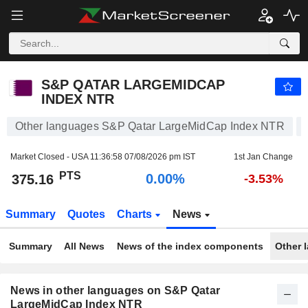
S&P QATAR LARGEMIDCAP INDEX NTR
375.16
PTS
0.00%
S&P QATAR LARGEMIDCAP
INDEX NTR
Other languages S&P Qatar LargeMidCap Index NTR
Market Closed - USA
11:36:58 07/08/2026 pm IST
1st Jan Change
PTS
0.00%
375.16
-3.53%
Summary
Quotes
Charts
News
Summary
All News
News of the index components
Other 
News in other languages on S&P Qatar
LargeMidCap Index NTR