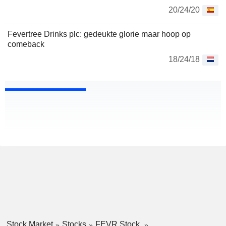
20/24/20
Fevertree Drinks plc: gedeukte glorie maar hoop op
comeback
18/24/18
Stock Market
Stocks
FEVR Stock