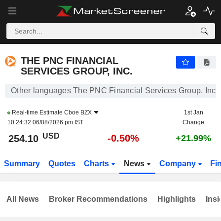
THE PNC FINANCIAL SERVICES GROUP, INC.
254.10
$
-0.50%
THE PNC FINANCIAL
SERVICES GROUP, INC.
Other languages The PNC Financial Services Group, Inc.
Real-time Estimate
Cboe BZX
1st Jan
10:24:32 06/08/2026 pm IST
Change
USD
-0.50%
254.10
+21.99%
Summary
Quotes
Charts
News
Company
Fi
All News
Broker Recommendations
Highlights
Insi