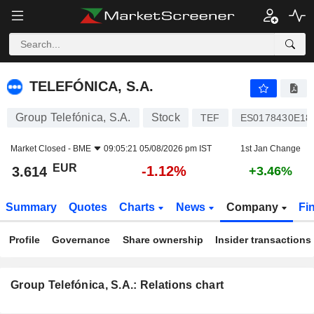
TELEFÓNICA, S.A.
3.614
€
-1.12%
TELEFÓNICA, S.A.
Group Telefónica, S.A.
Stock
TEF
ES0178430E18
Market Closed -
BME
09:05:21 05/08/2026 pm IST
1st Jan Change
EUR
-1.12%
3.614
+3.46%
Summary
Quotes
Charts
News
Company
Fi
Profile
Governance
Share ownership
Insider transactions
Group Telefónica, S.A.: Relations chart