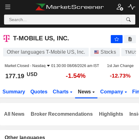
T-MOBILE US, INC.
177.19
$
-1.54%
T-MOBILE US, INC.
Other languages T-Mobile US, Inc.
Stocks
TMUS
Market Closed -
Nasdaq
01:30:00 08/08/2026 am IST
1st Jan Change
USD
-1.54%
177.19
-12.73%
Summary
Quotes
Charts
News
Company
Fi
All News
Broker Recommendations
Highlights
Insi
Other languages