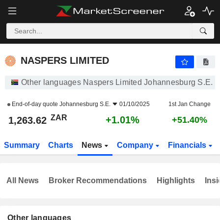
NASPERS LIMITED
1,263.62
R
+1.01%
NASPERS LIMITED
Other languages Naspers Limited Johannesburg S.E.
End-of-day quote
Johannesburg S.E.
01/10/2025
1st Jan Change
ZAR
+1.01%
1,263.62
+51.40%
Summary
Charts
News
Company
Financials
All News
Broker Recommendations
Highlights
Insi
Other languages