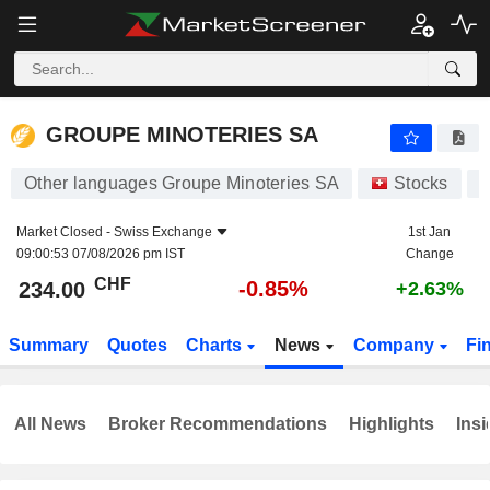
GROUPE MINOTERIES SA
234.00
CHF
-0.85%
GROUPE MINOTERIES SA
Other languages Groupe Minoteries SA
Stocks
G
Market Closed -
Swiss Exchange
1st Jan
09:00:53 07/08/2026 pm IST
Change
CHF
-0.85%
234.00
+2.63%
Summary
Quotes
Charts
News
Company
Fi
All News
Broker Recommendations
Highlights
Insi