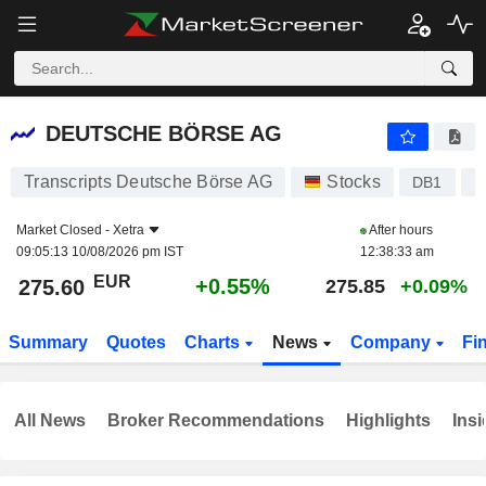
DEUTSCHE BÖRSE AG
275.60
€
+0.55%
DEUTSCHE BÖRSE AG
Transcripts Deutsche Börse AG
Stocks
DB1
D
Market Closed -
Xetra
After hours
09:05:13 10/08/2026 pm IST
12:38:33 am
EUR
+0.55%
275.60
275.85
+0.09%
Summary
Quotes
Charts
News
Company
Fi
All News
Broker Recommendations
Highlights
Insi