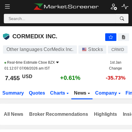
CORMEDIX INC.
7.455
$
+0.61%
CORMEDIX INC.
Other languages CorMedix Inc.
Stocks
CRMD
Real-time Estimate
Cboe BZX
1st Jan
01:12:07 07/08/2026 am IST
Change
USD
+0.61%
7.455
-35.73%
Summary
Quotes
Charts
News
Company
Fi
All News
Broker Recommendations
Highlights
Insi