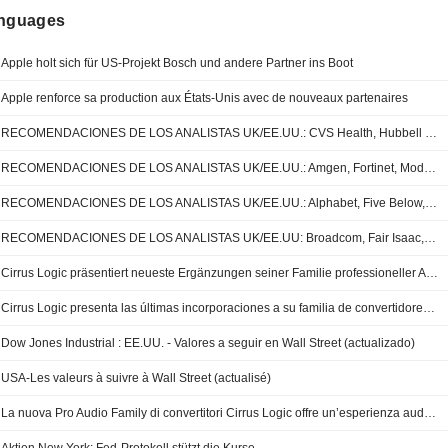
anguages
Apple holt sich für US-Projekt Bosch und andere Partner ins Boot
Apple renforce sa production aux États-Unis avec de nouveaux partenaires
RECOMENDACIONES DE LOS ANALISTAS UK/EE.UU.: CVS Health, Hubbell Inc, Lucid Group, Medtronic, PayPal...
RECOMENDACIONES DE LOS ANALISTAS UK/EE.UU.: Amgen, Fortinet, Moderna, Airbnb, BP...
RECOMENDACIONES DE LOS ANALISTAS UK/EE.UU.: Alphabet, Five Below, The Gap, EasyJet, ConocoPhillips...
RECOMENDACIONES DE LOS ANALISTAS UK/EE.UU: Broadcom, Fair Isaac, Williams-Sonoma, Ocado...
Cirrus Logic präsentiert neueste Ergänzungen seiner Familie professioneller Audio Converter
Cirrus Logic presenta las últimas incorporaciones a su familia de convertidores de audio profesionales
Dow Jones Industrial : EE.UU. - Valores a seguir en Wall Street (actualizado)
USA-Les valeurs à suivre à Wall Street (actualisé)
La nuova Pro Audio Family di convertitori Cirrus Logic offre un’esperienza audio veramente cristallina