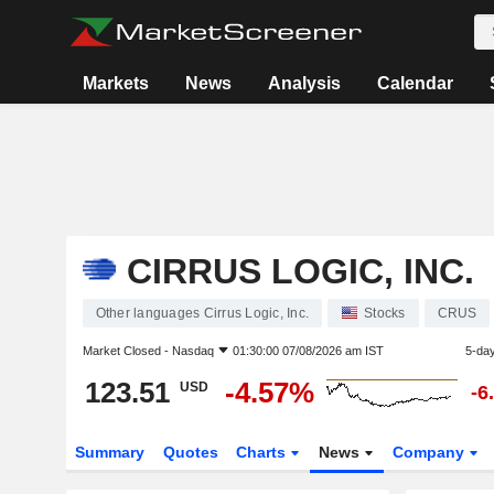
Markets
News
Analysis
Calendar
CIRRUS LOGIC, INC.
Other languages Cirrus Logic, Inc.
Stocks
CRUS
Market Closed -
Nasdaq
01:30:00 07/08/2026 am IST
5-da
123.51
-4.57%
USD
-6
Summary
Quotes
Charts
News
Company