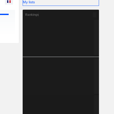
My lists
Rankings