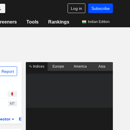
Log in
Subscribe
reeners
Tools
Rankings
Indian Edition
Indices
Europe
America
Asia
 Report
MT
ector
ETFs