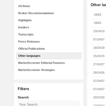
Other l
All News
Broker Recommendations
26/03
Highlights
26/03
Insiders
10/24/10
Transcripts
07/24/07
Press Releases
18/24/18
Official Publications
Other languages
15/24/15
MarketScreener Editorial Features
27/24/27
MarketScreener Strategies
26/24/26
07/24/07
Filters
07/24/07
Search
20/23/20
12/23/12