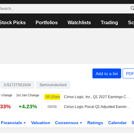
Stock Picks
Portfolios
Watchlists
Trading
Sc
Add to a list
PDF
US1727551004
Semiconductors
y change
1st Jan Change
05:20am
Cirrus Logic, Inc., Q1 2027 Earnings Call, Aug 05, 2026
.33%
+4.23%
06/08
Cirrus Logic Fiscal Q1 Adjusted Earnings, Revenue Rise
Financials
Valuation
Consensus
Ratings
Calendar
S