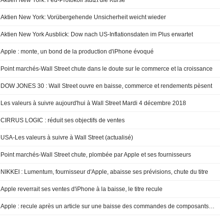
Aktien New York: Fed-Protokoll stützt die Kurse
Aktien New York: Vorübergehende Unsicherheit weicht wieder
Aktien New York Ausblick: Dow nach US-Inflationsdaten im Plus erwartet
Apple : monte, un bond de la production d'iPhone évoqué
Point marchés-Wall Street chute dans le doute sur le commerce et la croissance
DOW JONES 30 : Wall Street ouvre en baisse, commerce et rendements pèsent
Les valeurs à suivre aujourd'hui à Wall Street Mardi 4 décembre 2018
CIRRUS LOGIC : réduit ses objectifs de ventes
USA-Les valeurs à suivre à Wall Street (actualisé)
Point marchés-Wall Street chute, plombée par Apple et ses fournisseurs
NIKKEI : Lumentum, fournisseur d'Apple, abaisse ses prévisions, chute du titre
Apple reverrait ses ventes d'iPhone à la baisse, le titre recule
Apple : recule après un article sur une baisse des commandes de composants d'Iphone